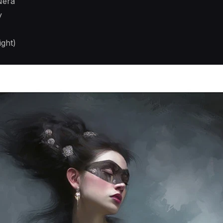
Nera
y
ight)